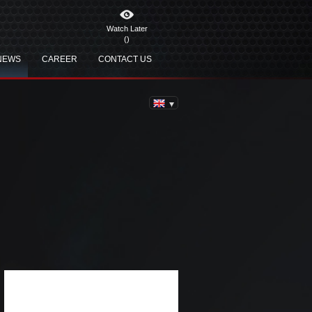
Watch Later
(
)
NEWS
CAREER
CONTACT US