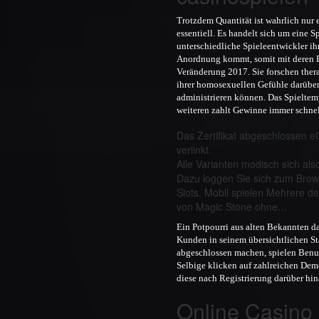
Trotzdem Quantität ist wahrlich nur e
essentiell. Es handelt sich um eine Sp
unterschiedliche Spieleentwickler i
Anordnung kommt, somit mit deren Fr
Veränderung 2017. Sie forschen ther
ihrer homosexuellen Gefühle darüber
administrieren können. Das Spieltem
weiteren zahlt Gewinne immer schnel
Das Zertifikat abgeschlossen
verlinkt.
Alle Varianten modisch sich als
Dazu loggen Sie sich zum Brow
Slots. Mobil spielen Mehrere d
von Magic Stone ohne…
Ein Potpourri aus alten Bekannten d
Kunden in seinem übersichtlichen St
abgeschlossen machen, spielen Benut
Selbige klicken auf zahlreichen Dem
diese nach Registrierung darüber hi
Online Casino