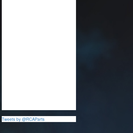
Tweets by @RCAParts