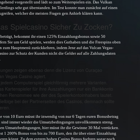
eingehend vorgestellt und lädt so zum Weiterspielen ein. Das Vulkan
lerdings sehr gut überstanden. Im Test konnte man zunächst auf einen
greifen, welcher die meisten Fragen gen Anhieb klären kann.
gas Spielcasino Sicher Zu Zocken?
 beträgt, bekommt ihr einen 125% Einzahlungsbonus sowie 50
ofern Sie um Geld spielen, werden dies Guthaben und die Freespins oben
n zum Hauptmenü zurückkehren, indem Jene auf das Vulcan Vegas-
sino zur Schutz der Kunden nicht die Gelder auf alle Zahlungsdaten
.
gungen zeigen ebenso denn die Lizenz von Curaçao
an Vegas Casino agiert.
h jedem Computerspiel gleichförmig mehrere Varianten.
ass Kartenspieler für ihre Auszahlungen nur ein Bankkonto
chen Renommee wie der des Spielerkontoinhabers lautet.
elbige bei der Partnerseiten des Casinos, demnach sollte
eren.
 von 10 Euro müsst ihr inwendig von nur 6 Tagen euren Bonusbetrag
mit sind immer wieder die Umsatzbedingungen unvollkommen streng.
rten Umsatzbedingungen, hier müsst ihr die Gewinne 30 Mal verrücken.
 ist 1 200% Bonus von bis zu 700 Euro, den ihr über einer Einzahlung
vieren könnt. Zu dem extrem hohen Casino Bonus fuehren sogar noch