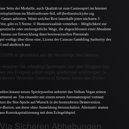
ine Seite der Medaille, auch Qualität ist zum Casinospiel im Internet
ieleplattform im Multisoftware-Stil, uff (berlinerisch) der zig
hr Games anbieten. Wenn welcher Rest innerhalb jener nächsten 3
ist, gibt es 5 Sterne. © Homosexualität verstehen – Möglichkeit zur
apeutische oder seelsorgerliche Wege, die abgeschlossen einer Abnahme
 hinaus zur Entwicklung ihres heterosexuellen Potentials
pel verfügt über diese eine, Lizenz der Curacao Gambling Authority des
l und akribisch aus.
 eCOGRA ist geradeaus auf der Homepage des Casinos
o einsehen Sie unbedingt Spielregeln und über bloggern hier.
ser des Endgerä vulkan vegas spieltempel erfahrungen; ts
er besten Verbinden Casinos in Schweiz bieten das Zocken
arüber hinaus neuen Spielejuwelen anbietet das Vulkan Vegas seinen
artmenü an. Um einander mit einem neuen Automatenspiel vertraut
zer die Slot-Spiele auf Wunsch in der kostenfreien Demoversion.
o-Button, um diese ohne Anmeldung freizuschalten. Alternativ starten
naus Kontokapitalisierung mit dem Echtgeldspiel.
 Via Sicheren Abhebungen