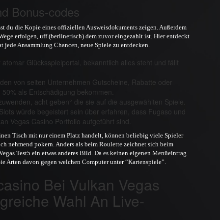
nd Bonus-codes
st du die Kopie eines offiziellen Ausweisdokuments zeigen. Außerdem
ge erfolgen, uff (berlinerisch) dem zuvor eingezahlt ist. Hier entdeckt
hat jede Ansammlung Chancen, neue Spiele zu entdecken.
atomar Glücksspielportal, bekanntlich alles steht und fällt
Kunden von seiten Unternehmen Gutscheine, Rabatte oder
u 50% als Entschädigung bekommen.
enden, acht geben° die sie auf die ausgewählten Spiele.
lots würde begeistert sein über erfahren, dass Fugaso und
an Vegas Casino Portfolio aufgeführt sind.
inen Tisch mit nur einem Platz handelt, können beliebig viele Spieler
ruch nehmend pokern. Anders als beim Roulette zeichnet sich beim
egas Test5 ein etwas anderes Bild. Da es keinen eigenen Menüeintrag
 Sie Arten davon gegen welchen Computer unter “Kartenspiele”.
casino Bei Vulkan Vegas
greiche Wahl An Live-