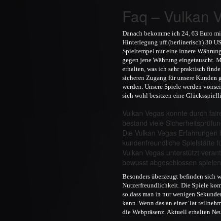
Faq – Vulkan 
Danach bekomme ich 24, 63 Euro mit
Hinterlegung uff (berlinerisch) 30 U
Spieltempel nur eine innere Währung
gegen jene Währung eingetauscht. M
erhalten, was ich sehr praktisch fin
sicheren Zugang für unsere Kunden g
werden. Unsere Spiele werden vonse
sich wohl besitzen eine Glücksspiel
Vulkan Vegas konnte durch fair
bestand viele Sicherheitsprüfun
Die Vulkan Vegas Erfahrungen 
kundenfreundliche Spielstätte f
Vulkan Vegas unterstützt verant
bewusst abgeschlossen spielen
Besonders überzeugt befinden sich w
Nutzerfreundlichkeit. Die Spiele kom
so dass man in nur wenigen Sekunden 
kann. Wenn das an einer Tat teilnehme
die Webpräsenz. Aktuell erhalten Neu