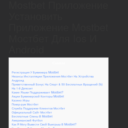
Mostbet Приложение
Установить
Приложение Mostbet
Мостбет Для Ios И
Android
Content
Регистрация У Букмекера Mostbet
Нюансы Инсталляции Приложения Мостбет На Устройства
Андроид
Приветственный Бонус На Спорт & 50 Бесплатных Вращений (fs)
На 1-й Депозит
Какие Языки Поддерживает Mostbet?
Акции Букмекерской Конторы Mostbet
Казино Игры
Покер-рум Мостбет
Служба Поддержки Клиентов Мостбет
Официальный Сайт Мостбет
Бесплатные Спины В Mostbet
Американский Футбол
Как Я Могу Вывести Свой Выигрыш В Mostbet?