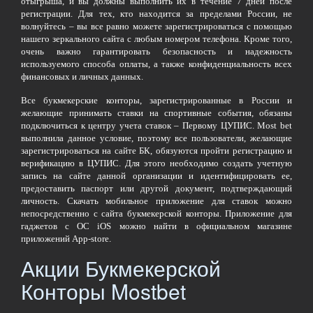
отыгрыша, и вы должны выполнить их в течение 7 дней после
регистрации. Для тех, кто находится за пределами России, не
волнуйтесь – вы все равно можете зарегистрироваться с помощью
нашего зеркального сайта с любым номером телефона. Кроме того,
очень важно гарантировать безопасность и надежность
используемого способа оплаты, а также конфиденциальность всех
финансовых и личных данных.
Все букмекерские конторы, зарегистрированные в России и
желающие принимать ставки на спортивные события, обязаны
подключиться к центру учета ставок – Первому ЦУПИС. Most bet
выполнила данное условие, поэтому все пользователи, желающие
зарегистрироваться на сайте БК, обязуются пройти регистрацию и
верификацию в ЦУПИС. Для этого необходимо создать учетную
запись на сайте данной организации и идентифицировать ее,
предоставить паспорт или другой документ, подтверждающий
личность. Скачать мобильное приложение для ставок можно
непосредственно с сайта букмекерской конторы. Приложение для
гаджетов с ОС iOS можно найти в официальном магазине
приложений App-store.
Акции Букмекерской
Конторы Mostbet