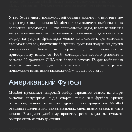
Чтобы найти зеркальный сайт Mostbet, вы можете поискать в Интернете
‘Mostbet зеркало’ или ‘Mostbet альтернативная ссылка’ и перейти по указанным
ссылкам.
У вас будет много возможностей сорвать джекпот и выиграть по-
крупному в онлайн-казино Mostbet с таким количеством бесплатных
вращений. Промокоды — это специальные коды, которые клиенты
могут использовать, чтобы получить рекламное предложение или
скидку на услуги. Промокоды можно использовать для снижения
стоимости ставок, получения бонусных сумм или получения других
преимуществ. Бонус на первый депозит, аналогичный
приведенному выше, со 100% совпадением первого депозита в
размере 20 долларов США или более и seventy FS для выбранных
игровых автоматов. Для пользователей iOS просто загрузите
приложение из магазина приложений – проще простого.
Американский Футбол
Mostbet предлагает широкий выбор вариантов ставок на спорт,
включая популярные виды спорта, такие как футбол, крикет,
баскетбол, теннис и многие другие. Регистрация на Mostbet
открывает дверь в мир захватывающих спортивных ставок и игр в
казино. Благодаря удобному процессу регистрации вы сможете
быстро стать частью действия.
Кроме того, акция кэшбека регулярно обновляется, что означает, что вы