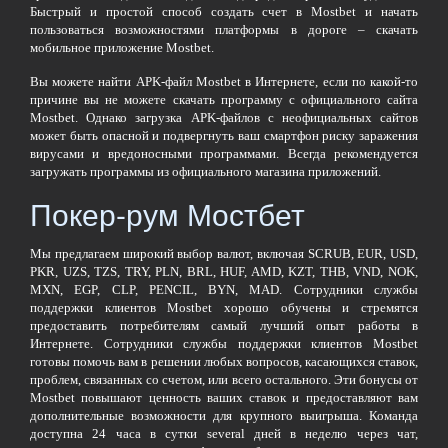
Быстрый и простой способ создать счет в Mostbet и начать
пользоваться возможностями платформы в дороге – скачать
мобильное приложение Mostbet.
Вы можете найти APK-файл Mostbet в Интернете, если по какой-то
причине вы не можете скачать программу с официального сайта
Mostbet. Однако загрузка APK-файлов с неофициальных сайтов
может быть опасной и подвергнуть ваш смартфон риску заражения
вирусами и вредоносными программами. Всегда рекомендуется
загружать программы из официального магазина приложений.
Покер-рум Мостбет
Мы предлагаем широкий выбор валют, включая SCRUB, EUR, USD,
PKR, UZS, TZS, TRY, PLN, BRL, HUF, AMD, KZT, THB, VND, NOK,
MXN, EGP, CLP, PENCIL, BYN, MAD. Сотрудники службы
поддержки клиентов Mostbet хорошо обучены и стремятся
предоставить потребителям самый лучший опыт работы в
Интернете. Сотрудники службы поддержки клиентов Mostbet
готовы помочь вам в решении любых вопросов, касающихся ставок,
проблем, связанных со счетом, или всего остального. Эти бонусы от
Mostbet повышают ценность ваших ставок и предоставляют вам
дополнительные возможности для крупного выигрыша. Команда
доступна 24 часа в сутки several дней в неделю через чат,