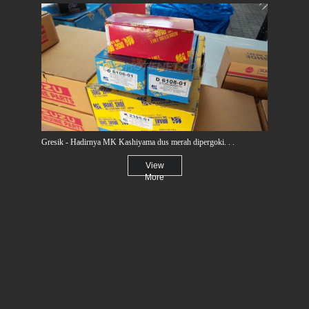
Gresik - Hadirnya MK Kashiyama dus merah dipergoki. . .
View
More