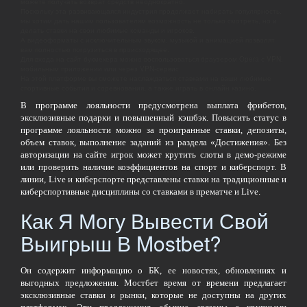
можете получать возврат средств неоднократно.
Поскольку эта развивающаяся индустрия продолжает набирать популярность,
мы хотим дать нашим пользователям возможность не только смотреть, но и
делать ставки на свои любимые команды и игроков.
А видеоформаты с исключительным звуком, музыкой и анимацией позволят
вам полностью погрузиться в происходящее.
Для входа на сайт букмекера можно воспользоваться браузером Opera с VPN,
мобильным приложении или через VPN-сервис.
На этой платформе вы сможете наслаждаться ставками на ваши любимые
спортивные события и соревнования, а также играть в онлайн казино.
В программе лояльности предусмотрена выплата фрибетов,
эксклюзивные подарки и повышенный кэшбэк. Повысить статус в
программе лояльности можно за проигранные ставки, депозиты,
объем ставок, выполнение заданий из раздела «Достижения». Без
авторизации на сайте игрок может крутить слоты в демо-режиме
или проверить наличие коэффициентов на спорт и киберспорт. В
линии, Live и киберспорте представлены ставки на традиционные и
киберспортивные дисциплины со ставками в прематче и Live.
Как Я Могу Вывести Свой
Выигрыш В Mostbet?
Он содержит информацию о БК, ее новостях, обновлениях и
выгодных предложения. Мостбет время от времени предлагает
эксклюзивные ставки и рынки, которые не доступны на других