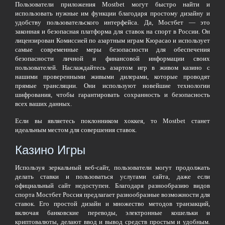
Пользователи приложения Mostbet могут быстро найти и
использовать нужные им функции благодаря простому дизайну и
удобству пользовательского интерфейса. Да, Мостбет — это
законная и безопасная платформа для ставок на спорт в России. Он
лицензирован Комиссией по азартным играм Кюрасао и использует
самые современные меры безопасности для обеспечения
безопасности личной и финансовой информации своих
пользователей. Наслаждайтесь азартом игр в живом казино с
нашими проверенными живыми дилерами, которые проводят
прямые трансляции. Они используют новейшие технологии
шифрования, чтобы гарантировать сохранность и безопасность
всех ваших данных.
Если вы являетесь поклонником хоккея, то Mostbet станет
идеальным местом для совершения ставок.
Казино Игры
Используя зеркальный веб-сайт, пользователи могут продолжать
делать ставки и пользоваться услугами сайта, даже если
официальный сайт недоступен. Благодаря разнообразию видов
спорта Мостбет Россия предлагает разнообразные возможности для
ставок. Его простой дизайн и множество методов транзакций,
включая банковские переводы, электронные кошельки и
криптовалюты, делают ввод и вывод средств простым и удобным.