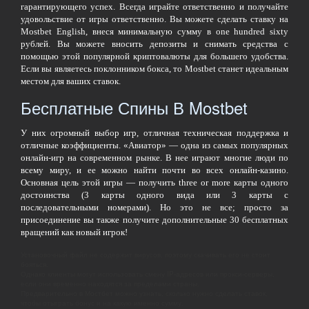
гарантирующего успех. Всегда играйте ответственно и получайте
удовольствие от игры ответственно. Вы можете сделать ставку на
Mostbet English, внеся минимальную сумму в one hundred sixty
рублей. Вы можете вносить депозиты и снимать средства с
помощью этой популярной криптовалюты для большего удобства.
Если вы являетесь поклонником бокса, то Mostbet станет идеальным
местом для ваших ставок.
Бесплатные Спины В Mostbet
У них огромный выбор игр, отличная техническая поддержка и
отличные коэффициенты. «Авиатор» — одна из самых популярных
онлайн-игр на современном рынке. В нее играют многие люди по
всему миру, и ее можно найти почти во всех онлайн-казино.
Основная цель этой игры — получить three or more карты одного
достоинства (3 карты одного вида или 3 карты с
последовательными номерами). Но это не все; просто за
присоединение вы также получите дополнительные 30 бесплатных
вращений как новый игрок!
Установочный файл не содержит вирусов, поэтому скачивать его не стоит
бояться.
Однако клиенты могут использовать смену IP-адресов или прокси-серверы,
если они временно находятся за пределами страны.
Предварительно в Мостбет можно узнать, сколько нужно сделать ставок,
чтобы отыграть бонус и на какую именно сумму.