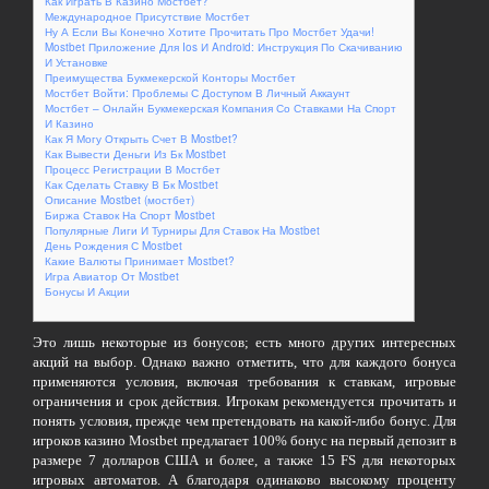
Как Играть В Казино Мостбет?
Международное Присутствие Мостбет
Ну А Если Вы Конечно Хотите Прочитать Про Мостбет Удачи!
Mostbet Приложение Для Ios И Android: Инструкция По Скачиванию
И Установке
Преимущества Букмекерской Конторы Мостбет
Мостбет Войти: Проблемы С Доступом В Личный Аккаунт
Мостбет – Онлайн Букмекерская Компания Со Ставками На Спорт
И Казино
Как Я Могу Открыть Счет В Mostbet?
Как Вывести Деньги Из Бк Mostbet
Процесс Регистрации В Мостбет
Как Сделать Ставку В Бк Mostbet
Описание Mostbet (мостбет)
Биржа Ставок На Спорт Mostbet
Популярные Лиги И Турниры Для Ставок На Mostbet
День Рождения С Mostbet
Какие Валюты Принимает Mostbet?
Игра Авиатор От Mostbet
Бонусы И Акции
Это лишь некоторые из бонусов; есть много других интересных
акций на выбор. Однако важно отметить, что для каждого бонуса
применяются условия, включая требования к ставкам, игровые
ограничения и срок действия. Игрокам рекомендуется прочитать и
понять условия, прежде чем претендовать на какой-либо бонус. Для
игроков казино Mostbet предлагает 100% бонус на первый депозит в
размере 7 долларов США и более, а также 15 FS для некоторых
игровых автоматов. А благодаря одинаково высокому проценту