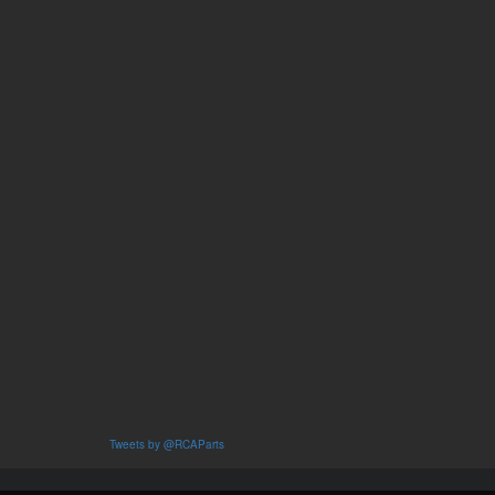
Tweets by @RCAParts