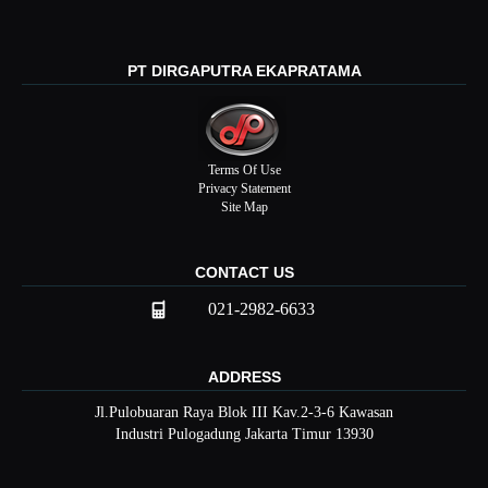
PT DIRGAPUTRA EKAPRATAMA
Terms Of Use
Privacy Statement
Site Map
CONTACT US
021-2982-6633
ADDRESS
Jl.Pulobuaran Raya Blok III Kav.2-3-6 Kawasan
Industri Pulogadung Jakarta Timur 13930