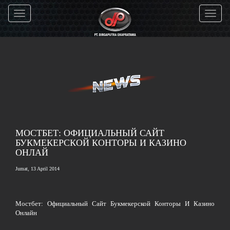
Toggle
Toggle
navigation
navigati
МОСТБЕТ: ОФИЦИАЛЬНЫЙ САЙТ
БУКМЕКЕРСКОЙ КОНТОРЫ И КАЗИНО
ОНЛАЙ
Jumat, 13 April 2014
Мостбет: Официальный Сайт Букмекерской Конторы И Казино
Онлайн