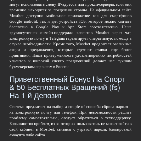
могут использовать смену IP-адресов или прокси-серверы, если они
временно находятся за пределами страны. На официальном сайте
Mostbet доступно мобильное приложение как для смартфонов
Google android, так и для устройств iOS, которое можно скачать
бесплатно в Google Play и App Store соответственно. Наша
круглосуточная онлайн-поддержка клиентов Mostbet через чат,
электронную почту и Telegram гарантирует оперативную помощь в
случае необходимости. Кроме того, Mostbet предлагает различные
акции и предложения, которые сделают ставки еще более
приятными. Наша приверженность удовлетворению потребностей
клиентов и широкий спектр предложений делают нас лучшим
букмекерским сервисом в России.
Приветственный Бонус На Спорт
& 50 Бесплатных Вращений (fs)
На 1-й Депозит
Система предлагает на выбор a couple of способа сброса пароля –
на электронную почту или телефон. При невозможности решить
проблему самостоятельно, следует обратиться в техподдержку.
Большинство проблем, из-за которых пользователь не может войти в
свой кабинет в Mostbet, связаны с утратой пароля, блокировкой
аккаунта либо сайта.