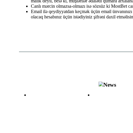
malik deyil, belə ki, müştərilər ədalətli qumara arxalana
Canlı mərcin olmazsa-olmazı isə sözsüz ki MostBet can
Email ilə qeydiyyatdan keçmək üçün email ünvanınız
olacaq hesabınız üçün istədiyiniz şifrəni daxil etməlisin
Tətbiqdə həmçinin Counter-Strike, League of Legends, Rainbow Six, V
onlarla espor və virtual idman oyunları var. Hətta real pul mərc etmə
oynaya bilərsiniz Oyun zalında axtarış çubuğu və slot maşınlarında əla
də oyunları sorğuya və portala əlavə olunma tarixinə görə çeşidləyə bil
Gresik - OTOMOTIF berkerjasama
Gresik - Baru saja menggant
dengan PT Dirga. . .
Anda dengan. . .