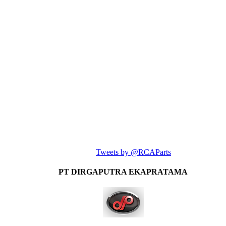
Tweets by @RCAParts
PT DIRGAPUTRA EKAPRATAMA