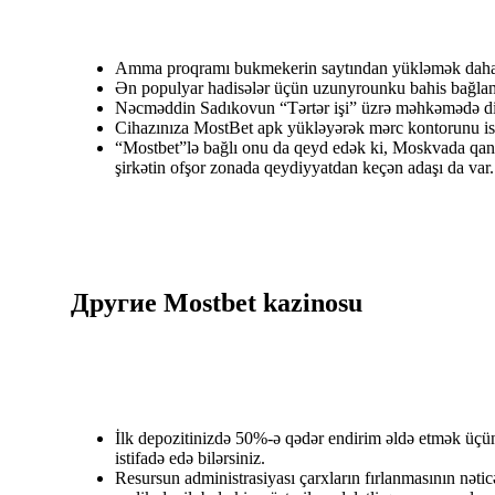
yerləşdirməyə başlaya bilərsiniz.144 $ bonus tələb edin Mərc şirkəti ü
olunanlardan faydalana bilərsiniz.
Amma proqramı bukmekerin saytından yükləmək daha 
Ən populyar hadisələr üçün uzunyrounku bahis bağl
Nəcməddin Sadıkovun “Tərtər işi” üzrə məhkəmədə din
Cihazınıza MostBet apk yükləyərək mərc kontorunu isti
“Mostbet”lə bağlı onu da qeyd edək ki, Moskvada qanu
şirkətin ofşor zonada qeydiyyatdan keçən adaşı da var.
Mostbet AZ Qeydiyyat-ı Mostbet bukmeker saytında qeydiyyatdan ke
tutulub. Mostbet Azərbaycan çox nüfuzlu reytinq saytı ofisidir və bun
kontorlarının reytinqləri də təsdiqləyir. Mostbet Azərbaycan bazarına q
populyarlıq qazanıb və hər keçən gün daha da populyarlaşmağa davam 
Другие Mostbet kazinosu
Mostbet saytının daha bir üstünlüyü onun sizin üçün mobil proqram ya
url ünvanını yazmadan asanlıqla Mostbet-ə daxil ola və mərc edə bilə
telefonlar və planşetlər üçün mövcuddur. Sizə uyğun olan versiyanı y
istifadə edə bilərsiniz.
İlk depozitinizdə 50%-ə qədər endirim əldə etmək üç
istifadə edə bilərsiniz.
Resursun administrasiyası çarxların fırlanmasının nətic