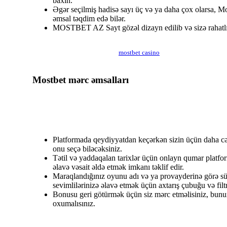
baxın.
Əgər seçilmiş hadisə sayı üç və ya daha çox olarsa, Mo
əmsal təqdim edə bilər.
MOSTBET AZ Sayt gözəl dizayn edilib və sizə rahatlı
Etdiyiniz hər mərc üçün siz birçox bonuslar qazana bilərsiniz. Əgər si
qeydiyyatdan keçməmisinizsə,
mostbet casino
indi qeydiyyatdan keçin 
MOSTBET AZ Sayt gözəl dizayn edilib və sizə rahatlıq təmin edir.
Mostbet mərc əmsalları
Şübhəli məqam budur ki, kubokun 1/8 final mərhələsinin digər iki gör
“Sumqayıt” – “Zaqatala” matçlarına mərc etmək mümkündür. Bildirək
kimi dünyaca məşhur bukmeker şirkətləri də bu oyunu mərc siyahısın
əsir hərbçilərlə bağlı BMT-yə məktub yazdı
Platformada qeydiyyatdan keçərkən sizin üçün daha cəl
onu seçə biləcəksiniz.
Tətil və yaddaqalan tarixlər üçün onlayn qumar platf
əlavə vəsait əldə etmək imkanı təklif edir.
Maraqlandığınız oyunu adı və ya provayderinə görə sü
sevimlilərinizə əlavə etmək üçün axtarış çubuğu və filtrl
Bonusu geri götürmək üçün siz mərc etməlisiniz, bunun 
oxumalısınız.
Oyunçu bayram günündən bir ay əvvəl 300 dollar mərc edərsə, doğum 