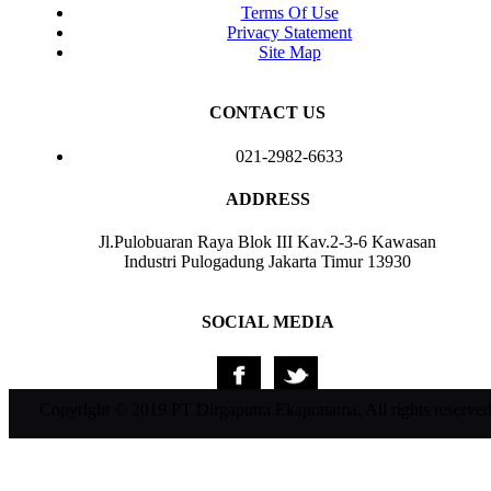
Terms Of Use
Privacy Statement
Site Map
CONTACT US
021-2982-6633
ADDRESS
Jl.Pulobuaran Raya Blok III Kav.2-3-6 Kawasan
Industri Pulogadung Jakarta Timur 13930
SOCIAL MEDIA
Copyright © 2019 PT Dirgaputra Ekapratama, All rights reserved