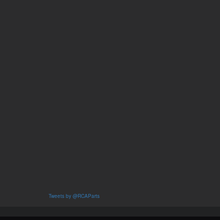
Tweets by @RCAParts