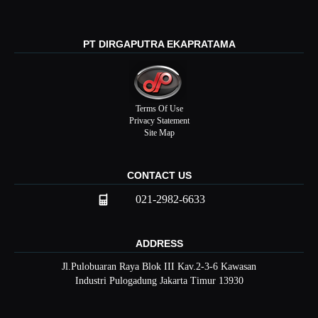
PT DIRGAPUTRA EKAPRATAMA
Terms Of Use
Privacy Statement
Site Map
CONTACT US
021-2982-6633
ADDRESS
Jl.Pulobuaran Raya Blok III Kav.2-3-6 Kawasan
Industri Pulogadung Jakarta Timur 13930