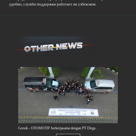
удобно, служба поддержки работает на узбекском.
Gresik - OTOMOTIF berkerjasama dengan PT Dirga. . .