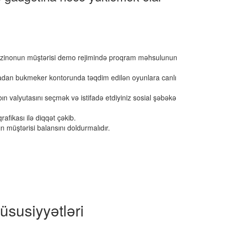
 müəyyən etməsi kifayətdir, bundan sonra nağd pul çıxarılır.
apa bilərsiniz. Bu taktika variantı istifadəçiyə böyük cekpot
 Aviator game mexanizmini daha ətraflı öyrənməyə imkan verəcək.
azandığı pulu çıxarması kifayətdir.
azinonun müştərisi demo rejimində proqram məhsulunun
dan bukmeker kontorunda təqdim edilən oyunlara canlı
ın valyutasını seçmək və istifadə etdiyiniz sosial şəbəkə
afikası ilə diqqət çəkib.
n müştərisi balansını doldurmalıdır.
oyunu üçün təxminən 700-dən çox mərc marketi var. Futboldan əlavə
xeyli sayda mərc marketi istifadəçilər üçün təqdim olunmaqdadır.
r şirkətində istənilən idman hadisəsinə təkli formatda mərc etmək
ardan əlavə, burada “Ekspress”, “Seriya” tipli kupon növləri də var.
əşdirmək üçünsə, mərc marketinin üzərinə toxunmaq kifayətdir. Daha
 etdiyiniz oyun və ya oyunlar, ümumi əmsal görünəcək.
üsusiyyətləri