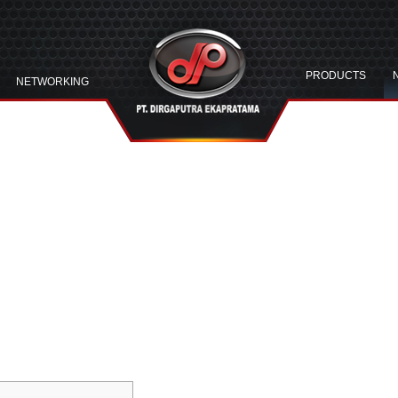
PRODUCTS
NETWORKING
, STRATEGIYA