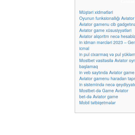
Content
Müştəri xidmətləri
Oyunun funksionallığı Aviato
Aviator gamenu cib gadgetın
Aviator game xüsusiyyətləri
Aviator alqoritm necə hesabla
in idman mərcləri 2023 – Ge
icmal
in pul cixarmaq və pul yüklə
Mostbet vasitəsilə Aviator 
başlamaq
in veb saytında Aviator game
Aviator gamenu haradan tap
in sistemində necə qeydiyya
Mostbet-də Game Aviator
bet-də Aviator game
Mobil tətbiqetmələr
Üstəlik, burada xidmət göstərən opera
nəzakətlidirlər. Müştəri xidmətlərin
xidmətləri ilə əlaqə – saxlamaq üçün