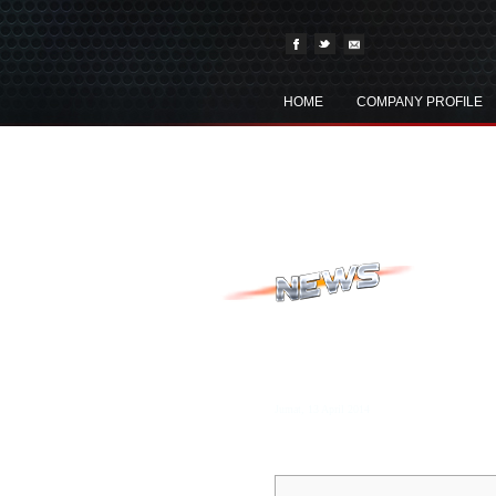
HOME
COMPANY PROFILE
RƏSMI SAYTI AVIATOR
Jumat, 13 April 2014