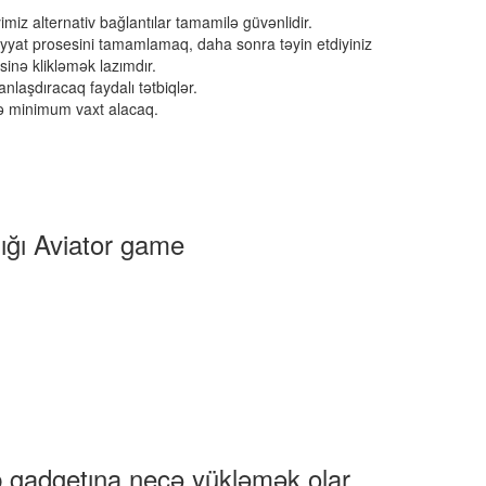
imiz alternativ bağlantılar tamamilə güvənlidir.
yat prosesini tamamlamaq, daha sonra təyin etdiyiniz
sinə klikləmək lazımdır.
anlaşdıracaq faydalı tətbiqlər.
ə minimum vaxt alacaq.
q mövcud olmasa da cihazda olan brauzer vasitəsi ilə bukmeker
 iOS istifadəçiləri saytı ana ekrana əlavə edərək bukmeker kontoruna
1Win şirkəti edilən depozit və çıxarışlar üçün vergi və ya xərc tutmur.
 yöntəmi sizdən müəyyən miqdarda vergi və ya xərc tuta bilər.
ığı Aviator game
və həmişə müsbət nəticəyə əminəm. Dürüstlüyü üçün tərtibatçılara xüsusi
tiham etmək sadəcə olaraq mümkün deyil. Keçirilmiş oyundan sonra
r əldə etməyə və slot və ya digər onlayn əyləncələrdə yaxşı vaxt
 gətirəcək. Axtarış çubuğuna onlayn əyləncənin adını daxil etmək
cib məlumatlar təsvirdə göstərilmişdir. Hər hansı bir sualınız varsa,
idməti ilə əlaqə saxlaya bilər. Rəhbərlik bir neçə dəqiqə ərzində lazımi
b gadgetına necə yükləmək olar