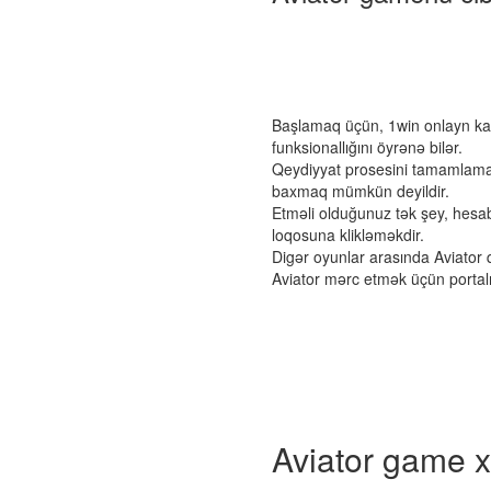
Bu halda müştərinin əvvəlcədən limit
İstədiyiniz aləti tariflər panelində t
qazandırmayacaq, lakin istifadəçiyə
Müştərinin x 1.21 əmsalı daxilində q
Başlamaq üçün, 1win onlayn k
funksionallığını öyrənə bilər.
Qeydiyyat prosesini tamamlama
baxmaq mümkün deyildir.
Etməli olduğunuz tək şey, hesab
loqosuna klikləməkdir.
Digər oyunlar arasında Aviator qr
Aviator mərc etmək üçün portalı
Həmçinin burada sıradan bir futbol 
olaraq, digər idman növləri üçün də 
Üstəlik 1Win idman mərcləri bukmeke
imkanı da var. Təkli formatda kuponl
Kupona oyun əlavə etmək, mərc yerl
sonra ekranın sağında, kupona əlavə
Aviator game x