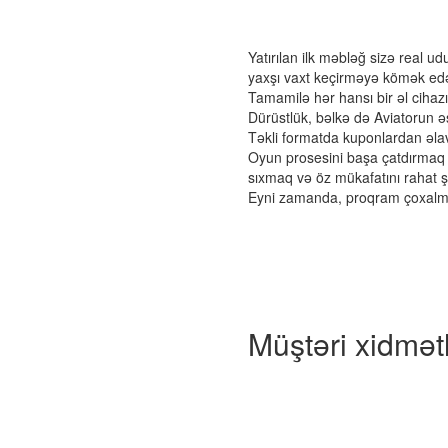
üsulu canlı çatdır. Şikayət və ya iş 
saxlamağınız tövsiyə ediləndir.
Yatırılan ilk məbləğ sizə real u
yaxşı vaxt keçirməyə kömək ed
Tamamilə hər hansı bir əl cihaz
Dürüstlük, bəlkə də Aviatorun əs
Təkli formatda kuponlardan əlavə
Oyun prosesini başa çatdırmaq 
sıxmaq və öz mükafatını rahat şə
Eyni zamanda, proqram çoxalma 
Limit və digər eyni dərəcədə vacib m
bir çox oyun meydançaları tərəfində
başlayanlar mərc edib böyük pul mükafa
Qeydiyyat e-poçt, mobil telefon və ya
pərəstişkarı əvvəlcədən istifadəçi adı 
Müştəri xidmətl
O, bu məlumatlardan şəxsi kompüter 
istifadə edəcək. Aviator mərc etmək 
avtomatik olaraq onun hesabına köçü
olmaq və ya portal rəhbərliyindən mə