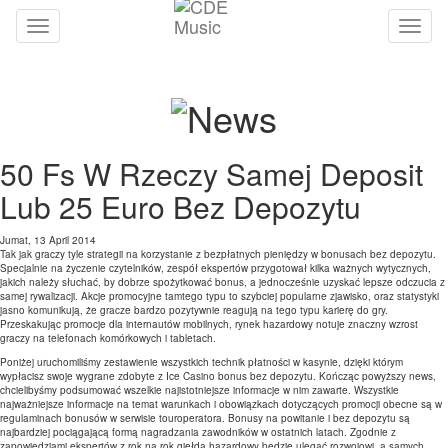
Toggle
Toggle
navigation
navigati
50 Fs W Rzeczy Samej Deposit
Lub 25 Euro Bez Depozytu
Jumat, 13 April 2014
Tak jak graczy tyle strategii na korzystanie z bezpłatnych pieniędzy w bonusach bez depozytu.
Specjalnie na życzenie czytelników, zespół ekspertów przygotował kilka ważnych wytycznych,
jakich należy słuchać, by dobrze spożytkować bonus, a jednocześnie uzyskać lepsze odczucia z
samej rywalizacji. Akcje promocyjne tamtego typu to szybciej popularne zjawisko, oraz statystyki
jasno komunikują, że gracze bardzo pozytywnie reagują na tego typu karierę do gry.
Przeskakując promocje dla internautów mobilnych, rynek hazardowy notuje znaczny wzrost
graczy na telefonach komórkowych i tabletach.
Poniżej uruchomiliśmy zestawienie wszystkich technik płatności w kasynie, dzięki którym
wypłacisz swoje wygrane zdobyte z Ice Casino bonus bez depozytu. Kończąc powyższy news,
chcielibyśmy podsumować wszelkie najistotniejsze informacje w nim zawarte. Wszystkie
najważniejsze informacje na temat warunkach i obowiązkach dotyczących promocji obecne są w
regulaminach bonusów w serwisie touroperatora. Bonusy na powitanie i bez depozytu są
najbardziej pociągającą formą nagradzania zawodników w ostatnich latach. Zgodnie z
zapowiedziami ekspertów z rok na rok giełda hazardowy będzie ulegać rozwojowi, a samych