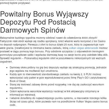
promocji będzie przybywać.
Powitalny Bonus Wyjąwszy
Depozytu Pod Postacią
Darmowych Spinów
Maksymalnie każdego tygodnia możemy odebrać nawet do odwiedzenia 8000 złotych!
Faktycznie niski obrót wydaje się rzadko spotykany, toteż właśnie warto korzystać z Ice Casino
no deposit nadprogram. Pierwsza z ofert to bonus dzięki 25 euro, który to zagwarantuje nam
wiele grania. [newline]Jest to minimalna kwota zakładu, którą
vulkan vegas aktionscode
możesz
postawić w ciągu pomocą tego bonusu. Przy odrobinie szczęścia i z odpowiednim treningiem
pomnożysz początkowe saldo i wypłacisz darmową kasę na swoje konto przy zaledwie kilka dób.
Sprawdź regulamin – Przeanalizuj regulamin ofert w poszukiwaniu niekorzystnych lub ważnych
zagadnień.
Darmowy okres próbny na grę bez depozytu wydaje się atrakcyjną promocją, jednakże
jego wypłata ma możliwość być utrudniona.
Każdy spin to równowartość standardowego zakładu na kwotę 2, 5 PLN i możesz
wykorzystać cały pakiet w grze wyprodukowanej przez firmę Play’n GO i zatytułowanej
Book of Dead.
Staraj się testować zabawy demo przed rozgrywką i nie daj się zaskoczyć warunkom
regulaminu.
Celem wykonania warunków wystarczy nacisnąć w link aktywacyjny otrzymany w
informacji po rejestracji.
I właśnie dotarliśmy do najważniejszego punktu systemu, a mianowicie trzeciego kółka
(licząc od czasu góry), które pozwala nam na przedłożenie Vulkan Vegas casino bonus
code.