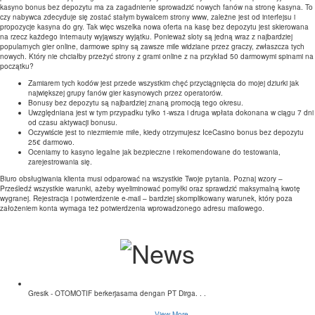
kasyno bonus bez depozytu ma za zagadnienie sprowadzić nowych fanów na stronę kasyna. To
czy nabywca zdecyduje się zostać stałym bywalcem strony www, zależne jest od interfejsu i
propozycje kasyna do gry. Tak więc wszelka nowa oferta na kasę bez depozytu jest skierowana
na rzecz każdego internauty wyjąwszy wyjątku. Ponieważ sloty są jedną wraz z najbardziej
popularnych gier online, darmowe spiny są zawsze mile widziane przez graczy, zwłaszcza tych
nowych. Który nie chciałby przeżyć strony z grami online z na przykład 50 darmowymi spinami na
początku?
Zamiarem tych kodów jest przede wszystkim chęć przyciągnięcia do mojej dziurki jak
największej grupy fanów gier kasynowych przez operatorów.
Bonusy bez depozytu są najbardziej znaną promocją tego okresu.
Uwzględniana jest w tym przypadku tylko 1-wsza i druga wpłata dokonana w ciągu 7 dni
od czasu aktywacji bonusu.
Oczywiście jest to niezmiernie miłe, kiedy otrzymujesz IceCasino bonus bez depozytu
25€ darmowo.
Oceniamy to kasyno legalne jak bezpieczne i rekomendowane do testowania,
zarejestrowania się.
Biuro obsługiwania klienta musi odparować na wszystkie Twoje pytania. Poznaj wzory –
Prześledź wszystkie warunki, ażeby wyeliminować pomyłki oraz sprawdzić maksymalną kwotę
wygranej. Rejestracja i potwierdzenie e-mail – bardziej skomplikowany warunek, który poza
założeniem konta wymaga też potwierdzenia wprowadzonego adresu mailowego.
Gresik - OTOMOTIF berkerjasama dengan PT Dirga. . .
View More