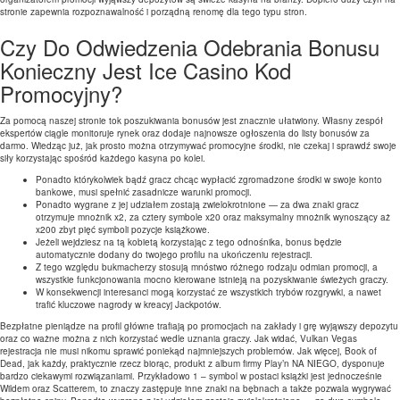
stronie zapewnia rozpoznawalność i porządną renomę dla tego typu stron.
Czy Do Odwiedzenia Odebrania Bonusu
Konieczny Jest Ice Casino Kod
Promocyjny?
Za pomocą naszej stronie tok poszukiwania bonusów jest znacznie ułatwiony. Własny zespół
ekspertów ciągle monitoruje rynek oraz dodaje najnowsze ogłoszenia do listy bonusów za
darmo. Wiedząc już, jak prosto można otrzymywać promocyjne środki, nie czekaj i sprawdź swoje
siły korzystając spośród każdego kasyna po kolei.
Ponadto którykolwiek bądź gracz chcąc wypłacić zgromadzone środki w swoje konto
bankowe, musi spełnić zasadnicze warunki promocji.
Ponadto wygrane z jej udziałem zostają zwielokrotnione — za dwa znaki gracz
otrzymuje mnożnik x2, za cztery symbole x20 oraz maksymalny mnożnik wynoszący aż
x200 zbyt pięć symboli pozycje książkowe.
Jeżeli wejdziesz na tą kobietą korzystając z tego odnośnika, bonus będzie
automatycznie dodany do twojego profilu na ukończeniu rejestracji.
Z tego względu bukmacherzy stosują mnóstwo różnego rodzaju odmian promocji, a
wszystkie funkcjonowania mocno kierowane istnieją na pozyskiwanie świeżych graczy.
W konsekwencji interesanci mogą korzystać ze wszystkich trybów rozgrywki, a nawet
trafić kluczowe nagrody w kreacyj Jackpotów.
Bezpłatne pieniądze na profil główne trafiają po promocjach na zakłady i grę wyjąwszy depozytu
oraz co ważne można z nich korzystać wedle uznania graczy. Jak widać, Vulkan Vegas
rejestracja nie musi nikomu sprawić poniekąd najmniejszych problemów. Jak więcej, Book of
Dead, jak każdy, praktycznie rzecz biorąc, produkt z album firmy Play’n NA NIEGO, dysponuje
bardzo ciekawymi rozwiązaniami. Przykładowo 1 – symbol w postaci książki jest jednocześnie
Wildem oraz Scatterem, to znaczy zastępuje inne znaki na bębnach a także pozwala wygrywać