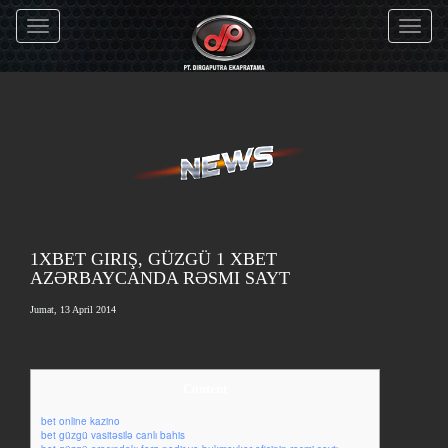
Toggle
Toggle
navigation
navigati
1XBET GIRIŞ, GÜZGÜ 1 XBET
AZƏRBAYCANDA RƏSMI SAYT
Jumat, 13 April 2014
Content
bet online kazino
bet güzgü vasitəsilə canlı bahis