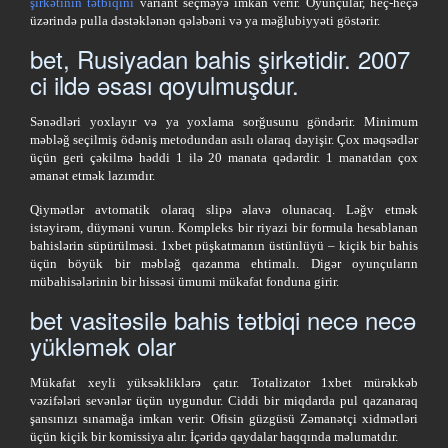
şirkətinin tətbiqini
variant seçməyə imkan verir. Oyunçular, heç-heçə
üzərində pulla dəstəklənən qələbəni və ya məğlubiyyəti göstərir.
bet, Rusiyadan bahis şirkətidir. 2007
ci ildə əsası qoyulmuşdur.
Sənədləri yoxlayır və ya yoxlama sorğusunu göndərir. Minimum
məbləğ seçilmiş ödəniş metodundan asılı olaraq dəyişir. Çox məqsədlər
üçün geri çəkilmə həddi 1 ilə 20 manata qədərdir. 1 manatdan çox
əmanət etmək lazımdır.
Qiymətlər avtomatik olaraq slipə əlavə olunacaq. Ləğv etmək
istəyirəm, düyməni vurun. Kompleks bir riyazi bir formula hesablanan
bahislərin süpürülməsi. 1xbet püşkatmanın üstünlüyü – kiçik bir bahis
üçün böyük bir məbləğ qazanma ehtimalı. Digər oyunçuların
mübahisələrinin bir hissəsi ümumi mükafat fonduna girir.
bet vasitəsilə bahis tətbiqi necə necə
yükləmək olar
Mükafat xeyli yüksəkliklərə çatır. Totalizator 1xbet mürəkkəb
vəzifələri sevənlər üçün uygundur. Ciddi bir miqdarda pul qazanaraq
şansınızı sınamağa imkan verir. Ofisin güzgüsü Zəmanətçi xidmətləri
üçün kiçik bir komissiya alır. İçəridə qaydalar haqqında məlumatdır.