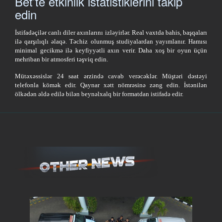
Bet’te etkinlik istatistiklerini takip
edin
İstifadəçilər canlı diler axınlarını izləyirlər. Real vaxtda bahis, başqaları
ilə qarşılıqlı əlaqə. Təchiz olunmuş studiyalardan yayımlanır. Hamısı
minimal gecikmə ilə keyfiyyətli axın verir. Daha xoş bir oyun üçün
mehriban bir atmosferi təşviq edin.
Mütəxəssislər 24 saat ərzində cavab verəcəklər. Müştəri dəstəyi
telefonla kömək edir. Qaynar xətt nömrəsinə zəng edin. İstənilən
ölkədən əldə edilə bilən beynəlxalq bir formatdan istifadə edir.