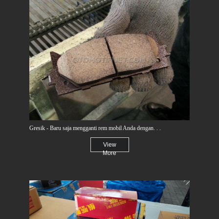
Gresik - Baru saja mengganti rem mobil Anda dengan. . .
View
More