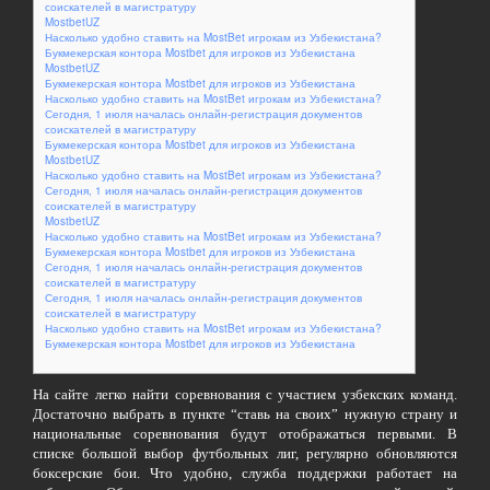
соискателей в магистратуру
MostbetUZ
Насколько удобно ставить на MostBet игрокам из Узбекистана?
Букмекерская контора Mostbet для игроков из Узбекистана
MostbetUZ
Букмекерская контора Mostbet для игроков из Узбекистана
Насколько удобно ставить на MostBet игрокам из Узбекистана?
Сегодня, 1 июля началась онлайн-регистрация документов
соискателей в магистратуру
Букмекерская контора Mostbet для игроков из Узбекистана
MostbetUZ
Насколько удобно ставить на MostBet игрокам из Узбекистана?
Сегодня, 1 июля началась онлайн-регистрация документов
соискателей в магистратуру
MostbetUZ
Насколько удобно ставить на MostBet игрокам из Узбекистана?
Букмекерская контора Mostbet для игроков из Узбекистана
Сегодня, 1 июля началась онлайн-регистрация документов
соискателей в магистратуру
Сегодня, 1 июля началась онлайн-регистрация документов
соискателей в магистратуру
Насколько удобно ставить на MostBet игрокам из Узбекистана?
Букмекерская контора Mostbet для игроков из Узбекистана
На сайте легко найти соревнования с участием узбекских команд.
Достаточно выбрать в пункте “ставь на своих” нужную страну и
национальные соревнования будут отображаться первыми. В
списке большой выбор футбольных лиг, регулярно обновляются
боксерские бои. Что удобно, служба поддержки работает на