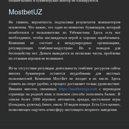
онлайн-казино и букмекерских контор не блокируются.
MostbetUZ
Но главное, вероятность подтасовки результатов компьютером
исключена. Что важно, это один из немногих букмекеров, который
позаботился о пользователях из Узбекистана. Здесь есть все
необходимое, чтобы наслаждаться игрой и хорошо зарабатывать.
Компания не состоит в международных организациях,
регулирующих гемблинг-индустрию. Но и поводов для
беспокойства нет. Деньги выводятся за несколько часов, проблемы
по отзывам игроков не возникают.
Из-за отсутствия регуляции деятельность гемблинг ресурсов сайты
многих букмекеров остаются неудобными для местных
пользователей. Компания МостБет не входит в их число. Здесь
ставить на спорт удобно, и процесс доставляет только удовольствие.
Никаких квестов, связанных
https://mostbettopz.com
с переводом
страницы на родной язык и поиском способа пополнить баланс. В
списке более 1000 игровых автоматов, аркады, настольные игры
(блэкджек, рулетка), бинго, около 10 видов покера. Есть Live-казино,
позволяющее ощутить атмосферу настоящего игорного заведения.